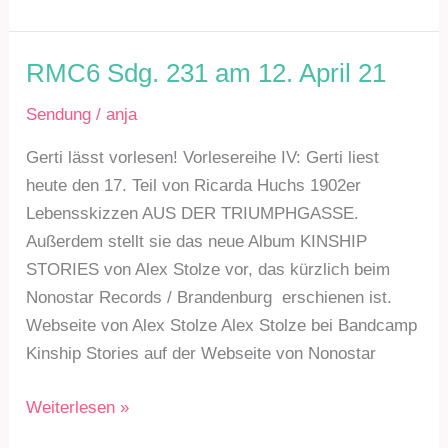
Sdg.
233
am
RMC6 Sdg. 231 am 12. April 21
10.
Sendung
/
anja
Mai
21
Gerti lässt vorlesen! Vorlesereihe IV: Gerti liest
heute den 17. Teil von Ricarda Huchs 1902er
Lebensskizzen AUS DER TRIUMPHGASSE.
Außerdem stellt sie das neue Album KINSHIP
STORIES von Alex Stolze vor, das kürzlich beim
Nonostar Records / Brandenburg erschienen ist.
Webseite von Alex Stolze Alex Stolze bei Bandcamp
Kinship Stories auf der Webseite von Nonostar
RMC6
Weiterlesen »
Sdg.