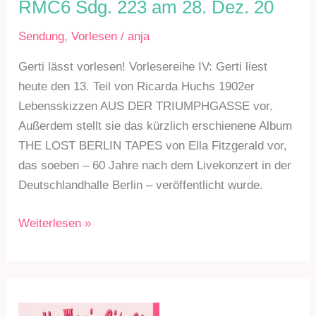
RMC6 Sdg. 223 am 28. Dez. 20
Sendung
,
Vorlesen
/
anja
Gerti lässt vorlesen! Vorlesereihe IV: Gerti liest
heute den 13. Teil von Ricarda Huchs 1902er
Lebensskizzen AUS DER TRIUMPHGASSE vor.
Außerdem stellt sie das kürzlich erschienene Album
THE LOST BERLIN TAPES von Ella Fitzgerald vor,
das soeben – 60 Jahre nach dem Livekonzert in der
Deutschlandhalle Berlin – veröffentlicht wurde.
RMC6
Weiterlesen »
Sdg.
223
am
28.