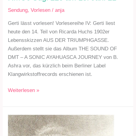
15.
Sendung
,
Vorlesen
/
anja
Feb.
21
Gerti lässt vorlesen! Vorlesereihe IV: Gerti liest
heute den 14. Teil von Ricarda Huchs 1902er
Lebensskizzen AUS DER TRIUMPHGASSE.
Außerdem stellt sie das Album THE SOUND OF
DMT – A SONIC AYAHUASCA JOURNEY von B.
Ashra vor, das kürzlich beim Berliner Label
Klangwirkstoffrecords erschienen ist.
RMC6
Weiterlesen »
Sdg.
225
am
18.
Jan.