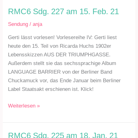
am
RMC6 Sdg. 227 am 15. Feb. 21
15.
Sendung
/
anja
März
21
Gerti lässt vorlesen! Vorlesereihe IV: Gerti liest
heute den 15. Teil von Ricarda Huchs 1902er
Lebensskizzen AUS DER TRIUMPHGASSE.
Außerdem stellt sie das sechssprachige Album
LANGUAGE BARRIER von der Berliner Band
Chuckamuck vor, das Ende Januar beim Berliner
Label Staatsakt erschienen ist. Klick!
RMC6
Weiterlesen »
Sdg.
227
am
RMC6 Sdg. 225 am 18. Jan. 21