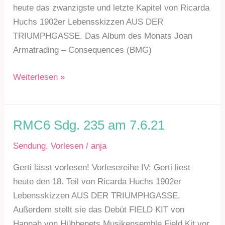
heute das zwanzigste und letzte Kapitel von Ricarda
Huchs 1902er Lebensskizzen AUS DER
TRIUMPHGASSE. Das Album des Monats Joan
Armatrading – Consequences (BMG)
RMC6
Weiterlesen »
Sdg.
237
am
RMC6 Sdg. 235 am 7.6.21
5.7.21
Sendung
,
Vorlesen
/
anja
Gerti lässt vorlesen! Vorlesereihe IV: Gerti liest
heute den 18. Teil von Ricarda Huchs 1902er
Lebensskizzen AUS DER TRIUMPHGASSE.
Außerdem stellt sie das Debüt FIELD KIT von
Hannah von Hübbenets Musikensemble Field Kit vor