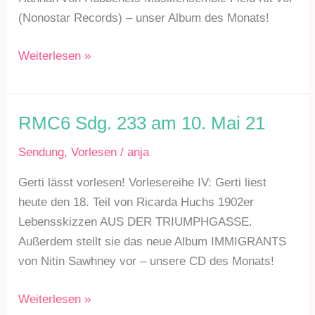
(Nonostar Records) – unser Album des Monats!
RMC6
Weiterlesen »
Sdg.
235
am
RMC6 Sdg. 233 am 10. Mai 21
7.6.21
Sendung
,
Vorlesen
/
anja
Gerti lässt vorlesen! Vorlesereihe IV: Gerti liest
heute den 18. Teil von Ricarda Huchs 1902er
Lebensskizzen AUS DER TRIUMPHGASSE.
Außerdem stellt sie das neue Album IMMIGRANTS
von Nitin Sawhney vor – unsere CD des Monats!
RMC6
Weiterlesen »