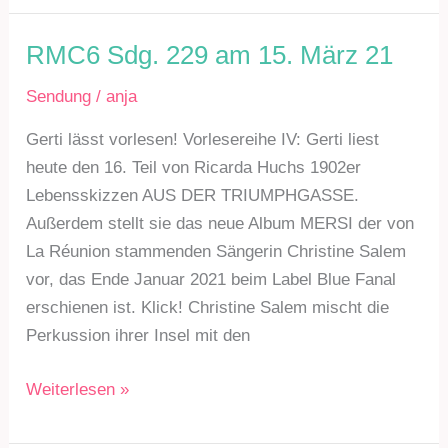
231
am
RMC6 Sdg. 229 am 15. März 21
12.
Sendung
/
anja
April
21
Gerti lässt vorlesen! Vorlesereihe IV: Gerti liest
heute den 16. Teil von Ricarda Huchs 1902er
Lebensskizzen AUS DER TRIUMPHGASSE.
Außerdem stellt sie das neue Album MERSI der von
La Réunion stammenden Sängerin Christine Salem
vor, das Ende Januar 2021 beim Label Blue Fanal
erschienen ist. Klick! Christine Salem mischt die
Perkussion ihrer Insel mit den
RMC6
Weiterlesen »
Sdg.
229