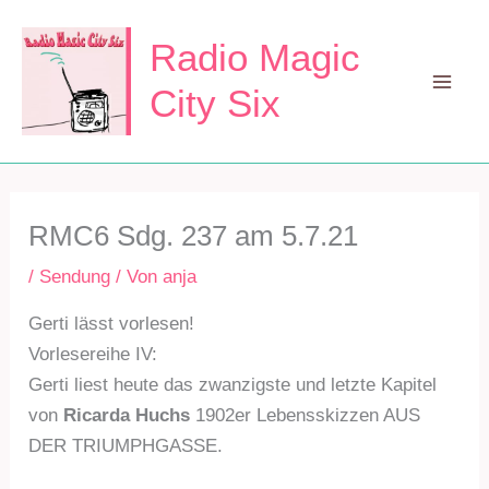
Zum
Inhalt
Radio Magic
springen
City Six
Mai
Men
RMC6 Sdg. 237 am 5.7.21
/
Sendung
/ Von
anja
Gerti lässt vorlesen!
Vorlesereihe IV:
Gerti liest heute das zwanzigste und letzte Kapitel
von
Ricarda Huchs
1902er Lebensskizzen AUS
DER TRIUMPHGASSE.