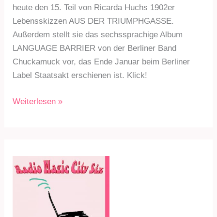
heute den 15. Teil von Ricarda Huchs 1902er
Lebensskizzen AUS DER TRIUMPHGASSE.
Außerdem stellt sie das sechssprachige Album
LANGUAGE BARRIER von der Berliner Band
Chuckamuck vor, das Ende Januar beim Berliner
Label Staatsakt erschienen ist. Klick!
RMC6
Weiterlesen »
Sdg.
227
am
15.
Feb.
21