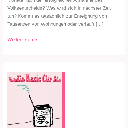
Monate nach der erfolgreichen Annahme des
Volksentscheids? Was wird sich in nächster Zeit
tun? Kommt es tatsächlich zur Enteignung von
Tausenden von Wohnungen oder verläuft […]
RMC6
Weiterlesen »
Sdg.
255
am
28.3.22