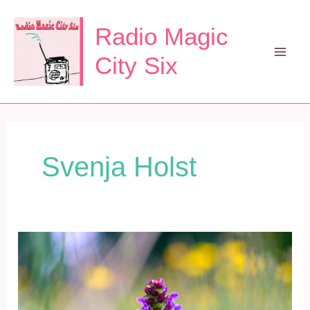
Zum
Inhalt
Radio Magic
springen
City Six
Mai
Men
Svenja Holst