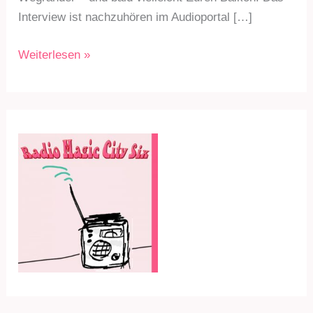
Interview ist nachzuhören im Audioportal […]
RMC6
Weiterlesen »
Sdg.
269
am
24.10.22