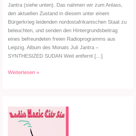
Jantra (siehe unten). Das nahmen wir zum Anlass,
den aktuellen Zustand in diesem unter einem
Bürgerkrieg leidenden nordostafrikanischen Staat zu
beleuchten, und senden den Hintergrundsbeitrag
eines befreundeten freien Radioprogramms aus
Leipzig. Album des Monats Juli Jantra –
SYNTHESIZED SUDAN Weit entfernt […]
RMC6
Weiterlesen »
Sdg.
287
am
17.7.23