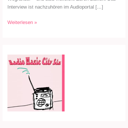
Interview ist nachzuhören im Audioportal […]
RMC6
Weiterlesen »
Sdg.
269
am
24.10.22