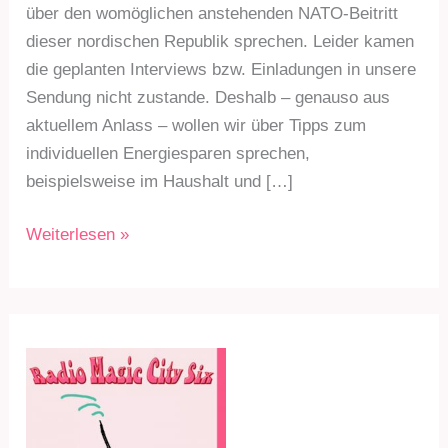
über den womöglichen anstehenden NATO-Beitritt
dieser nordischen Republik sprechen. Leider kamen
die geplanten Interviews bzw. Einladungen in unsere
Sendung nicht zustande. Deshalb – genauso aus
aktuellem Anlass – wollen wir über Tipps zum
individuellen Energiesparen sprechen,
beispielsweise im Haushalt und […]
RMC6
Weiterlesen »
Sdg.
257
am
25.4.22