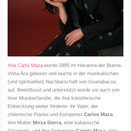
Ana Carla Maza
wurde 1995 im Havanna der Buena-
Vista-Ära geboren und wuchs in der musikalischen
(und spirituellen) Nachbarschaft von Guanabacoa
auf. Beeinflusst und unterstützt wurde sie auch von
ihrer Musikerfamilie, die ihre künstlerische
Entwicklung weiter förderte: ihr Vater, der
chilenische Pianist und Komponist
Carlos Maza
,
ihre Mutter
Mirza Sierra
, eine kubanische
Gitarristin, und ihre Schwester
Camila Maza
, eine