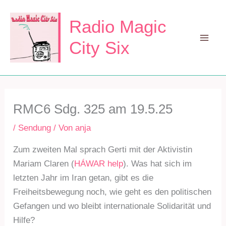
Zum
Inhalt
Radio Magic
springen
City Six
Mai
Men
RMC6 Sdg. 325 am 19.5.25
/
Sendung
/ Von
anja
Zum zweiten Mal sprach Gerti mit der Aktivistin
Mariam Claren (
HÁWAR help
). Was hat sich im
letzten Jahr im Iran getan, gibt es die
Freiheitsbewegung noch, wie geht es den politischen
Gefangen und wo bleibt internationale Solidarität und
Hilfe?