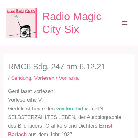
Zum
Inhalt
Radio Magic
springen
City Six
Mai
Men
RMC6 Sdg. 247 am 6.12.21
/
Sendung
,
Vorlesen
/ Von
anja
Gerti lässt vorlesen!
Vorlesereihe V:
Gerti liest heute den
vierten Teil
von EIN
SELBSTERZÄHLTES LEBEN, der Autobiographie
des Bildhauers, Grafikers und Dichters
Ernst
Barlach
aus dem Jahr 1927.