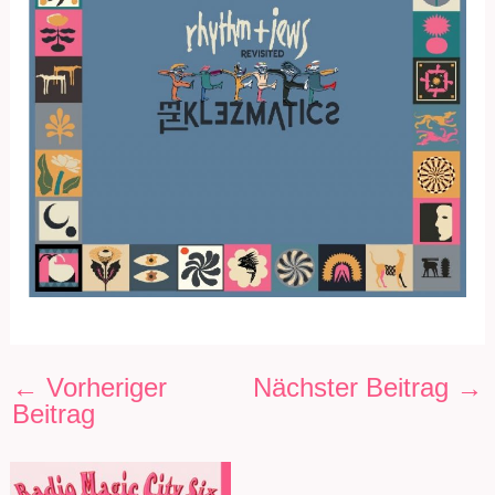
←
Vorheriger
Nächster Beitrag
→
Beitrag